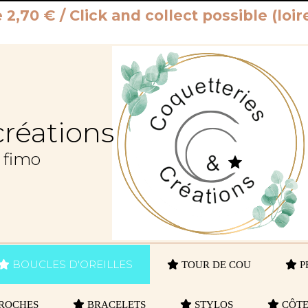
e 2,70 € / Click and collect possible (lo
créations
e fimo
BOUCLES D'OREILLES
TOUR DE COU
P
ROCHES
BRACELETS
STYLOS
CÔTE