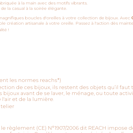
briquée à la main avec des motifs vibrants.
de la casual à la soirée élégante.
gnifiques boucles d'oreilles à votre collection de bijoux. Avec
e création artisanale à votre oreille. Passez à l'action dès maint
ité !
tent les normes reachs*)
ction de ces bijoux, ils restent des objets qu’il faut
vos bijoux avant de se laver, le ménage, ou toute activ
 l'air et de la lumière.
telier
le règlement (CE) N°1907/2006 dit REACH impose des