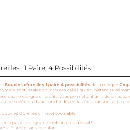
lles : 1 Paire, 4 Possibilités
nos
Boucles d'oreilles 1 paire 4 possibilités
de la marque
Coqu
olymère sont idéales pour toutes celles qui souhaitent se démarqu
se quatre designs différents, vous permettant ainsi de les adapt
ur une soirée ou d'une touche décontractée pour une sortie entr
s boucles d'oreilles un incontournable :
seule paire, changez de look en un clin d'œil !
e la journée sans inconfort.