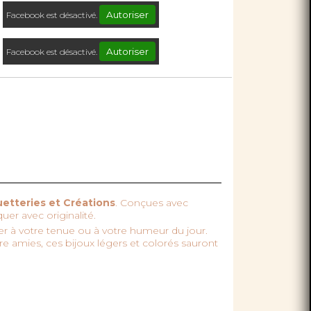
Autoriser
Facebook est désactivé.
Autoriser
Facebook est désactivé.
etteries et Créations
. Conçues avec
er avec originalité.
er à votre tenue ou à votre humeur du jour.
e amies, ces bijoux légers et colorés sauront