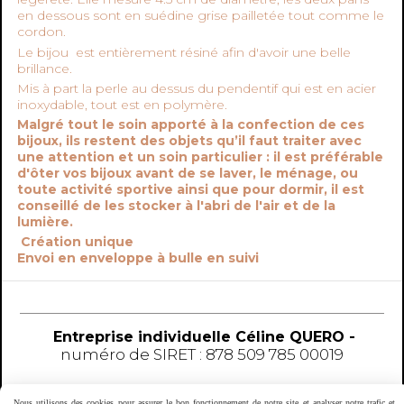
en dessous sont en suédine grise pailletée tout comme le
cordon.
Le bijou est entièrement résiné afin d'avoir une belle
brillance.
Mis à part la perle au dessus du pendentif qui est en acier
inoxydable, tout est en polymère.
Malgré tout le soin apporté à la confection de ces
bijoux, ils restent des objets qu’il faut traiter avec
une attention et un soin particulier : il est préférable
d'ôter vos bijoux avant de se laver, le ménage, ou
toute activité sportive ainsi que pour dormir, il est
conseillé de les stocker à l'abri de l'air et de la
lumière.
Création unique
Envoi en enveloppe à bulle en suivi
Entreprise individuelle Céline QUERO -
numéro
de SIRET : 878 509 785 00019
MENTIONS LÉGALES
CONDITIONS GÉNÉRALES DE VENTE
Nous utilisons des cookies pour assurer le bon fonctionnement de notre site et analyser notre trafic et