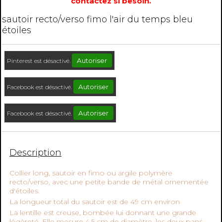
contactez si besoin.
sautoir recto/verso fimo l'air du temps bleu
étoiles
Autoriser
Pinterest est désactivé.
Autoriser
Facebook est désactivé.
Autoriser
Facebook est désactivé.
Description
Collier long, sautoir en fimo ou argile polymère
recto/verso, avec une petite bande de métal ornementée
d'étoiles.
La longueur total du sautoir est de 49 cm environ
La lentille est creuse, bombée lui donnant une grande
légèreté. Elle mesure 4.5 cm de diamètre, les deux pans